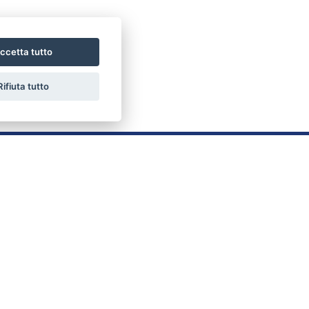
ccetta tutto
Rifiuta tutto
LINK UTILI
Home
Chi siamo
Vendite
Servizi
Affitti
Contatti