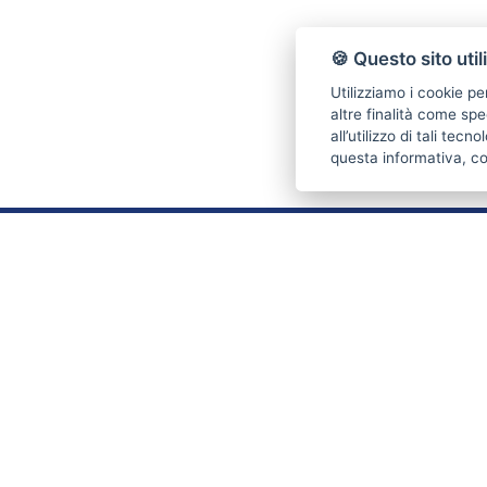
🍪 Questo sito util
Utilizziamo i cookie pe
altre finalità come spe
all’utilizzo di tali tec
questa informativa, c
CONTATTI
Piazza Tommaseo 6R
16129 Genova (GE)
Tel. 010 316692
Cell. 338 4492940
Email:
stabilieimmobili@live.it
P.IVA: 03711190102