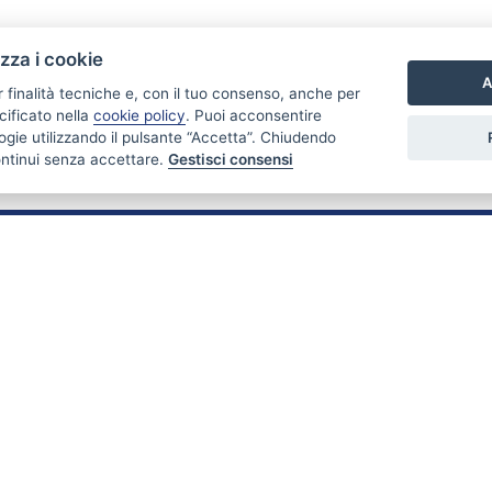
izza i cookie
A
r finalità tecniche e, con il tuo consenso, anche per
cificato nella
cookie policy
. Puoi acconsentire
nologie utilizzando il pulsante “Accetta”. Chiudendo
ontinui senza accettare.
Gestisci consensi
PARTNER
Stabili & Immobili fa parte di