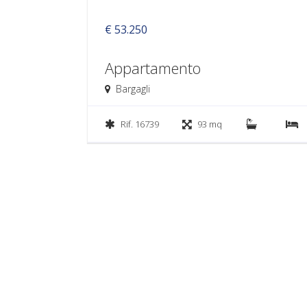
€ 53.250
Appartamento
Bargagli
Rif. 16739
93 mq