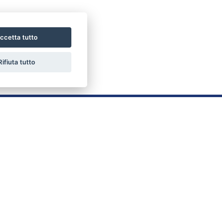
ccetta tutto
Rifiuta tutto
LINK UTILI
Home
Chi siamo
Vendite
Servizi
Affitti
Contatti