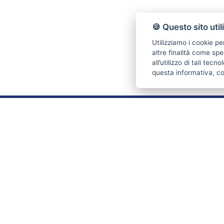
🍪 Questo sito util
Utilizziamo i cookie pe
altre finalità come spe
all’utilizzo di tali tec
questa informativa, c
CONTATTI
Piazza Tommaseo 6R
16129 Genova (GE)
Tel. 010 316692
Cell. 338 4492940
Email:
stabilieimmobili@live.it
P.IVA: 03711190102