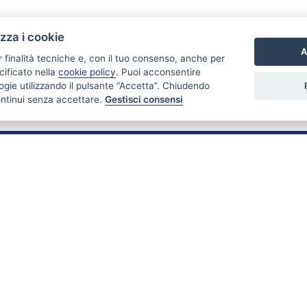
izza i cookie
A
r finalità tecniche e, con il tuo consenso, anche per
cificato nella
cookie policy
. Puoi acconsentire
nologie utilizzando il pulsante “Accetta”. Chiudendo
ontinui senza accettare.
Gestisci consensi
PARTNER
Stabili & Immobili fa parte di