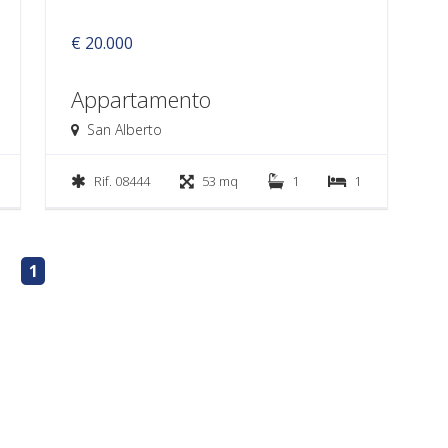
€ 20.000
Appartamento
San Alberto
Rif. 08444
53 mq
1
1
1