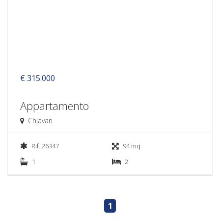
€ 315.000
Appartamento
Chiavari
Rif. 26347
94 mq
1
2
1