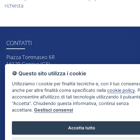
richiesta
CONTATTI
Piazza Tommaseo 6R
16129 Genova (GE)
🍪 Questo sito utilizza i cookie
Tel. 010 316692
Cell. 338 4492940
Utilizziamo i cookie per finalità tecniche e, con il tuo consens
anche per altre finalità come specificato nella
cookie policy
. 
Email:
stabilieimmobili@live.it
acconsentire all’utilizzo di tali tecnologie utilizzando il pulsant
P.IVA: 03711190102
“Accetta”. Chiudendo questa informativa, continui senza
accettare.
Gestisci consensi
PARTNER
Accetta tutto
Stabili & Immobili fa parte di