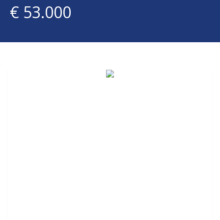
€ 53.000
Proponi Un Immobile