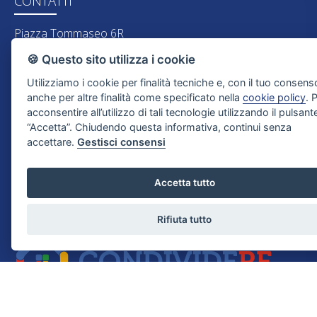
CONTATTI
Piazza Tommaseo 6R
16129 Genova (GE)
🍪 Questo sito utilizza i cookie
Tel. 010 316692
Utilizziamo i cookie per finalità tecniche e, con il tuo consens
Cell. 338 4492940
anche per altre finalità come specificato nella
cookie policy
. 
Email:
stabilieimmobili@live.it
acconsentire all’utilizzo di tali tecnologie utilizzando il pulsant
“Accetta”. Chiudendo questa informativa, continui senza
P.IVA: 03711190102
accettare.
Gestisci consensi
PARTNER
Accetta tutto
Stabili & Immobili fa parte di
Rifiuta tutto
LINK UTILI