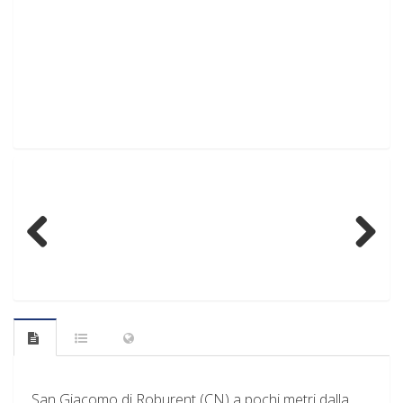
Previous
Next
San Giacomo di Roburent (CN) a pochi metri dalla