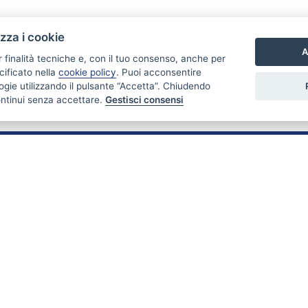
izza i cookie
A
r finalità tecniche e, con il tuo consenso, anche per
cificato nella
cookie policy
. Puoi acconsentire
nologie utilizzando il pulsante “Accetta”. Chiudendo
ontinui senza accettare.
Gestisci consensi
PARTNER
Stabili & Immobili fa parte di