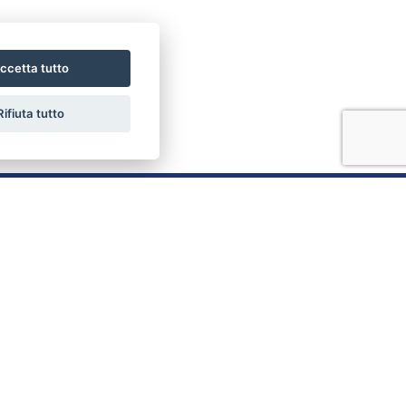
ccetta tutto
Rifiuta tutto
LINK UTILI
Home
Chi siamo
Vendite
Servizi
Affitti
Contatti