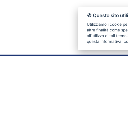
🍪 Questo sito util
Utilizziamo i cookie pe
altre finalità come spe
all’utilizzo di tali tec
questa informativa, c
CONTATTI
Piazza Tommaseo 6R
16129 Genova (GE)
Tel. 010 316692
Cell. 338 4492940
Email:
stabilieimmobili@live.it
P.IVA: 03711190102