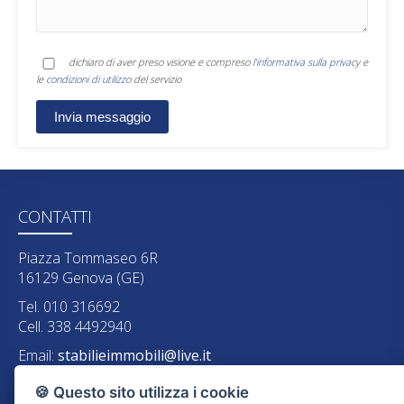
dichiaro di aver preso visione e compreso
l'informativa sulla privacy
e
le
condizioni di utilizzo
del servizio
CONTATTI
Piazza Tommaseo 6R
16129 Genova (GE)
Tel. 010 316692
Cell. 338 4492940
Email:
stabilieimmobili@live.it
P.IVA: 03711190102
🍪 Questo sito utilizza i cookie