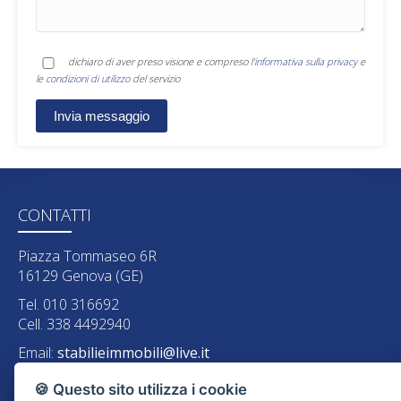
dichiaro di aver preso visione e compreso
l'informativa sulla privacy
e
le
condizioni di utilizzo
del servizio
CONTATTI
Piazza Tommaseo 6R
16129 Genova (GE)
Tel. 010 316692
Cell. 338 4492940
Email:
stabilieimmobili@live.it
P.IVA: 03711190102
🍪 Questo sito utilizza i cookie